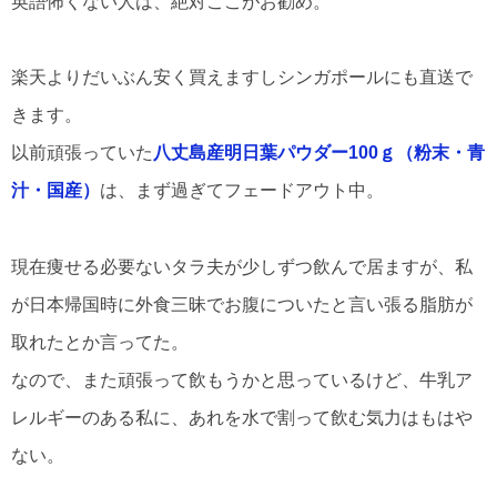
英語怖くない人は、絶対ここがお勧め。
楽天よりだいぶん安く買えますしシンガポールにも直送で
きます。
以前頑張っていた
八丈島産明日葉パウダー100ｇ（粉末・青
汁・国産）
は、まず過ぎてフェードアウト中。
現在痩せる必要ないタラ夫が少しずつ飲んで居ますが、私
が日本帰国時に外食三昧でお腹についたと言い張る脂肪が
取れたとか言ってた。
なので、また頑張って飲もうかと思っているけど、牛乳ア
レルギーのある私に、あれを水で割って飲む気力はもはや
ない。