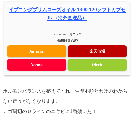
ヨクイニンタブレット（１日２回ほど空腹時
イブニングプリムローズオイル 1300 120ソフトカプセ
に６錠ずつ）
ル （海外直送品）
8種類の菌株と40億の効力（1日1錠ずつ）
posted with
カエレバ
Solgar Gentle Iron （生理前後1日1錠）
Nature’s Way
BCAA 分岐鎖アミノ酸（ゴルフとか運動前
Amazon
楽天市場
に飲んでます）
Yahoo
iHerb
カルシウム & マグネシウム（頭痛フラグ時
に）
ホルモンバランスを整えてくれ、生理不順とわけのわから
ない苛々がなくなります。
アゴ周辺のＵラインのニキビに1番効いた！