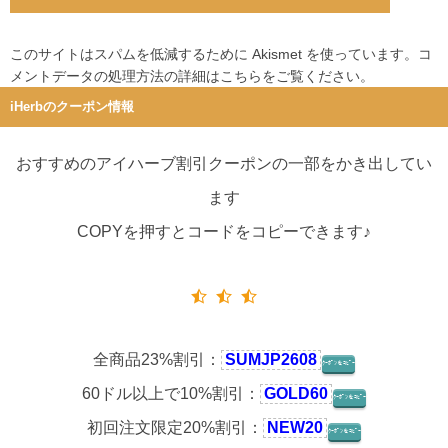
このサイトはスパムを低減するために Akismet を使っています。
コ
メントデータの処理方法の詳細はこちらをご覧ください
。
iHerbのクーポン情報
おすすめのアイハーブ割引クーポンの一部をかき出してい
ます
COPYを押すとコードをコピーできます♪
全商品23%割引：
SUMJP2608
ｸｰﾎﾟﾝをｺﾋﾟｰ
60ドル以上で10%割引：
GOLD60
ｸｰﾎﾟﾝをｺﾋﾟｰ
初回注文限定20%割引：
NEW20
ｸｰﾎﾟﾝをｺﾋﾟｰ