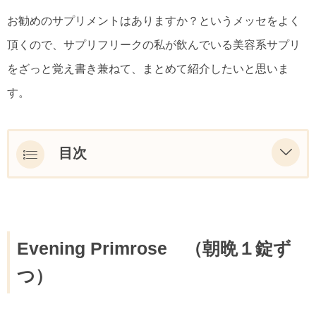
お勧めのサプリメントはありますか？というメッセをよく
頂くので、サプリフリークの私が飲んでいる美容系サプリ
をざっと覚え書き兼ねて、まとめて紹介したいと思いま
す。
目次
Evening Primrose （朝晩１錠ずつ）
Alive Multivitamin マルチビタミン（朝晩1
錠ずつ）
Evening Primrose （朝晩１錠ず
Lシステイン （朝昼晩１つ）
つ）
water out（朝晩２錠ずつ）