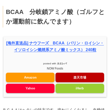
BCAA 分岐鎖アミノ酸（ゴルフと
か運動前に飲んでます）
[海外直送品] ナウフーズ BCAA（バリン・ロイシン・
イソロイシン燃焼系アミノ酸ミックス） 240粒
posted with
カエレバ
NOW Foods
Amazon
楽天市場
Yahoo
iHerb
ＢＣＡＡはヘタレの味方です。疲れにくくなるし、血糖値