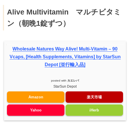
Alive Multivitamin マルチビタミ
ン（朝晩1錠ずつ）
Wholesale Natures Way Alive! Multi-Vitamin – 90
Vcaps, [Health Supplements, Vitamins] by StarSun
Depot [並行輸入品]
posted with
カエレバ
StarSun Depot
Amazon
楽天市場
Yahoo
iHerb