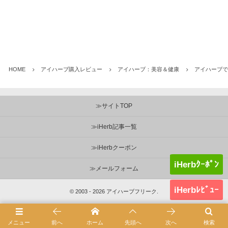
HOME
アイハーブ購入レビュー
アイハーブ：美容＆健康
アイハーブで肩こ
≫サイトTOP
≫iHerb記事一覧
≫iHerbクーポン
iHerbｸｰﾎﾟﾝ
≫メールフォーム
iHerbﾚﾋﾞｭｰ
©
2003 - 2026
アイハーブフリーク
.
メニュー
前へ
ホーム
先頭へ
次へ
検索