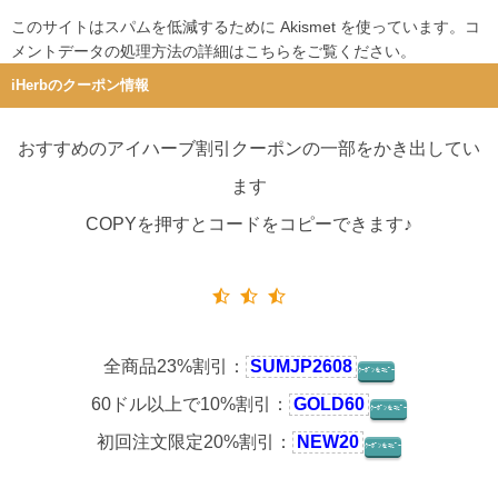
このサイトはスパムを低減するために Akismet を使っています。
コ
メントデータの処理方法の詳細はこちらをご覧ください
。
iHerbのクーポン情報
おすすめのアイハーブ割引クーポンの一部をかき出してい
ます
COPYを押すとコードをコピーできます♪
全商品23%割引：
SUMJP2608
ｸｰﾎﾟﾝをｺﾋﾟｰ
60ドル以上で10%割引：
GOLD60
ｸｰﾎﾟﾝをｺﾋﾟｰ
初回注文限定20%割引：
NEW20
ｸｰﾎﾟﾝをｺﾋﾟｰ