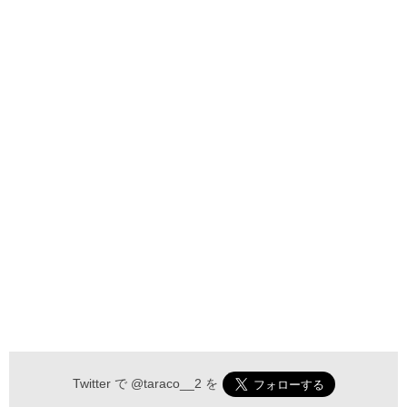
Twitter で
@taraco__2
を