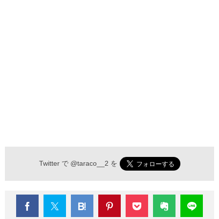
Twitter で
@taraco__2
を