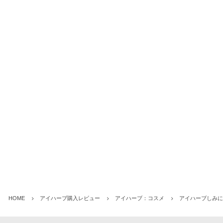
HOME
アイハーブ購入レビュー
アイハーブ：コスメ
アイハーブしみに効