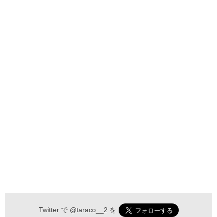
Twitter で
@taraco__2
を