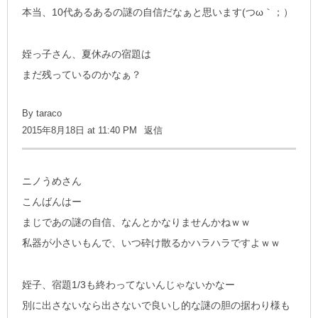
本当、10代あるあるの謎の自信だなぁと思います(つω｀；）
姪っ子さん、夏休みの宿題は
まだ残っているのかなぁ？
By
taraco
2015年8月18日 at 11:40 PM
返信
ニノうめさん
こんばんはー
まじであの謎の自信、なんとかなりませんかねｗｗ
私器が小さいもんで、いつ砕け散るかハラハラですよｗｗ
姪子、宿題1/3も終わってないんじゃないかなー
別に出さないなら出さないで良いし的な謎の胆の据わり様も