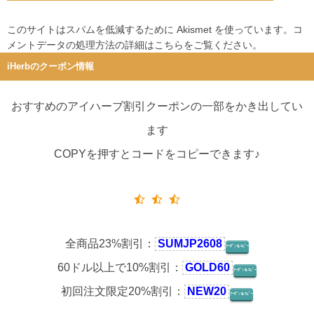
このサイトはスパムを低減するために Akismet を使っています。
コ
メントデータの処理方法の詳細はこちらをご覧ください
。
iHerbのクーポン情報
おすすめのアイハーブ割引クーポンの一部をかき出してい
ます
COPYを押すとコードをコピーできます♪
全商品23%割引：
SUMJP2608
ｸｰﾎﾟﾝをｺﾋﾟｰ
60ドル以上で10%割引：
GOLD60
ｸｰﾎﾟﾝをｺﾋﾟｰ
初回注文限定20%割引：
NEW20
ｸｰﾎﾟﾝをｺﾋﾟｰ