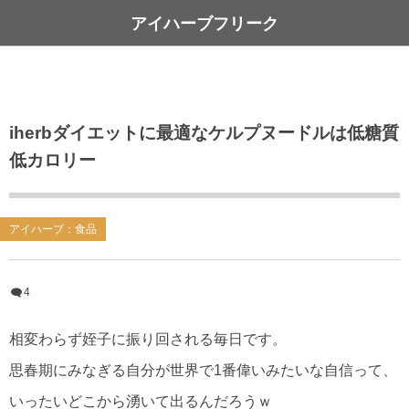
アイハーブフリーク
iherbダイエットに最適なケルプヌードルは低糖質
低カロリー
アイハーブ：食品
4
相変わらず姪子に振り回される毎日です。
思春期にみなぎる自分が世界で1番偉いみたいな自信って、
いったいどこから湧いて出るんだろうｗ