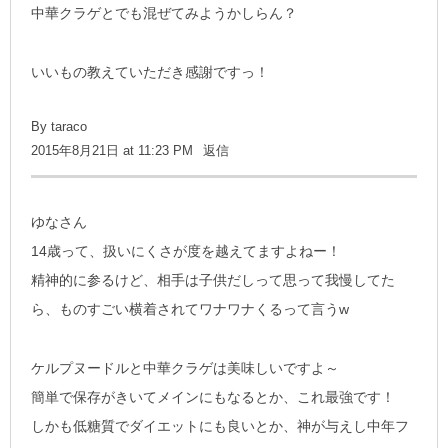
中華クラゲとでも混ぜてみようかしらん？
いいもの教えていただき感謝ですっ！
By
taraco
2015年8月21日 at 11:23 PM
返信
ゆなさん
14歳って、扱いにくさが度を越えてますよねー！
精神的に参るけど、相手は子供だしって思って我慢してた
ら、ものすごい横着されてワナワナくるって言うw
ケルプヌードルと中華クラゲは美味しいですよ～
簡単で保存がきいてメインにもなるとか、これ最強です！
しかも低糖質でダイエットにも良いとか、神が与えし中年フ