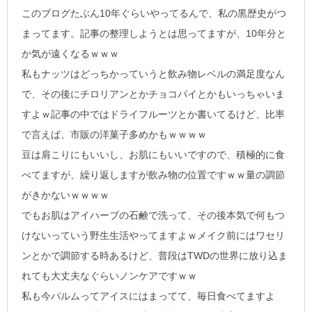
このブログたぶん10年ぐらいやってるんで、私の黒歴史がつ
まってます。記事の整理しようとは思ってますが、10年分と
か気が遠くなるｗｗｗ
私もナッツはどっちかっていうと飲み物レベルの満足度なん
で、その後にチロリアンとかチョコパイとかもいっちゃいま
すよｗ記事の中ではドライフルーツとか書いてるけど、比率
で言えば、市販の洋菓子多めかもｗｗｗｗ
豆は肩こりにもいいし、お肌にもいいですので、積極的に食
べてますが、繰り返しますが飲み物の位置ですｗｗ量の調節
がきかないｗｗｗｗ
でもお肌はアイハーブの石鹸で洗って、その後本気で何もつ
けないっていう野生生活やってますよｗメイク前にはワセリ
ンとかで調節する時あるけど、普段はTWDの世界に放り込ま
れても大丈夫なぐらいノンケアですｗｗ
私も今パルムってアイスにはまってて、毎日食べてますよ