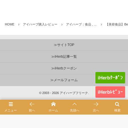
HOME
アイハーブ購入レビュー
アイハーブ：食品 , …
【美容食品】Bergi
≫サイトTOP
≫iHerb記事一覧
≫iHerbクーポン
iHerbｸｰﾎﾟﾝ
≫メールフォーム
iHerbﾚﾋﾞｭｰ
©
2003 - 2026
アイハーブフリーク
.
メニュー
前へ
ホーム
先頭へ
次へ
検索