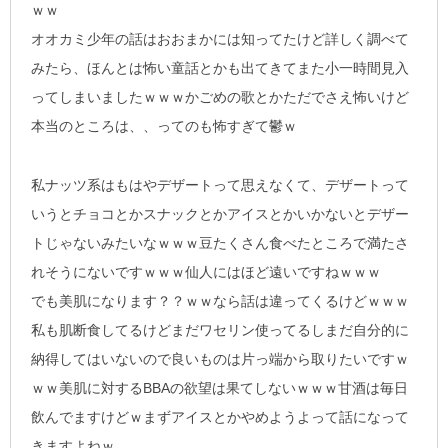
ｗｗ
オオカミ少年の話はおおまかには知ってたけど詳しく調べて
みたら、ほんとは怖い童話とかも出てきてまた小一時間見入
ってしまいましたｗｗｗかごめの歌とかただでさえ怖いけど
本当のところは、、ってのも怖すぎて鬱ｗ
私ナッツ系はもはやデザートって思えなくて、デザートって
いうとチョコとかスナックとかアイスとかいかないとデザー
トじゃないみたいなｗｗｗ豆たくさん食べたところで満たさ
れそうにないですｗｗｗ仙人にはほど遠いですねｗｗｗ
でも美肌になります？？ｗｗなら話は違ってくるけどｗｗｗ
私も肌断食してるけどまだワセリン使ってるしまだ自分的に
納得してはいないので良いものは片っ端から取りたいですｗ
ｗｗ美肌に対するBBAの欲望は果てしないｗｗｗ甘酒は毎日
飲んでますけどｗまずアイスとかやめようよって話になって
きますよねｗ