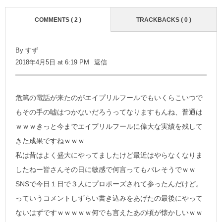
COMMENTS ( 2 )
TRACKBACKS ( 0 )
By すず
2018年4月5日 at 6:19 PM
返信
危篤の電話が来たのがエイプリルフールでもいくらこいつで
もその手の嘘はつかないだろうってなりますもんね、普通は
ｗｗｗきっと今までエイプリルフールに偉大な実績を残して
きた成果ですねｗｗｗ
私は昔はよく盛大にやってましたけど最近はやらなくなりま
したねー皆さんその日に敏感で何言ってもバレそうでｗｗ
SNSで今日１日で３人にプロポーズされて参ったんだけど。
っていうコメントしずらい書き込みをあげたの最後にやって
ないはずですｗｗｗｗｗ何でも言えたあの頃が懐かしいｗｗ