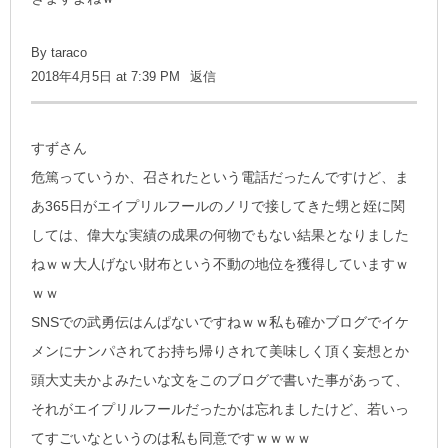
By
taraco
2018年4月5日 at 7:39 PM
返信
すずさん
危篤っていうか、召されたという電話だったんですけど、ま
あ365日がエイプリルフールのノリで接してきた甥と姪に関
しては、偉大な実績の成果の何物でもない結果となりました
ねｗｗ大人げない財布という不動の地位を獲得していますｗ
ｗｗ
SNSでの武勇伝はんぱないですねｗｗ私も確かブログでイケ
メンにナンパされてお持ち帰りされて美味しく頂く妄想とか
頭大丈夫かよみたいな文をこのブログで書いた事があって、
それがエイプリルフールだったかは忘れましたけど、若いっ
てすごいなというのは私も同意ですｗｗｗｗ