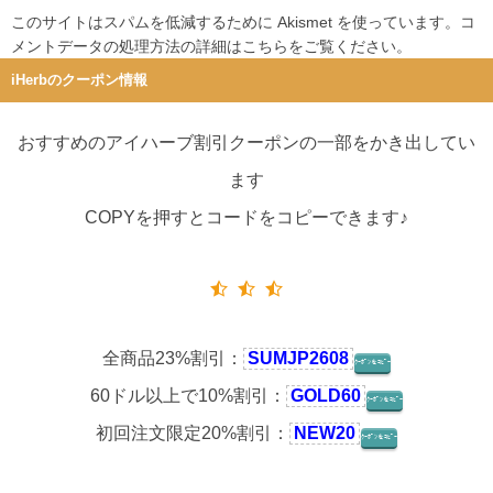
このサイトはスパムを低減するために Akismet を使っています。
コ
メントデータの処理方法の詳細はこちらをご覧ください
。
iHerbのクーポン情報
おすすめのアイハーブ割引クーポンの一部をかき出してい
ます
COPYを押すとコードをコピーできます♪
全商品23%割引：
SUMJP2608
ｸｰﾎﾟﾝをｺﾋﾟｰ
60ドル以上で10%割引：
GOLD60
ｸｰﾎﾟﾝをｺﾋﾟｰ
初回注文限定20%割引：
NEW20
ｸｰﾎﾟﾝをｺﾋﾟｰ