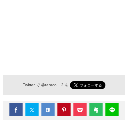
Twitter で
@taraco__2
を