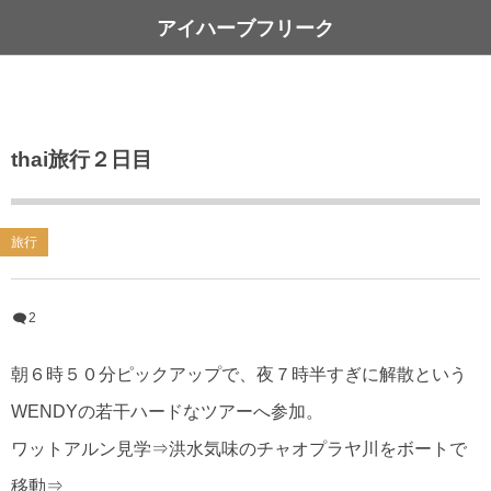
アイハーブフリーク
thai旅行２日目
旅行
2
朝６時５０分ピックアップで、夜７時半すぎに解散という
WENDYの若干ハードなツアーへ参加。
ワットアルン見学⇒洪水気味のチャオプラヤ川をボートで
移動⇒