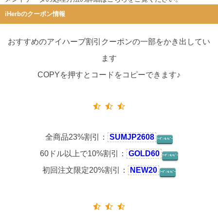
iHerbのクーポン情報
おすすめのアイハーブ割引クーポンの一部をかき出してい
ます
COPYを押すとコードをコピーできます♪
全商品23%割引：
SUMJP2608
ｸｰﾎﾟﾝをｺﾋﾟｰ
60ドル以上で10%割引：
GOLD60
ｸｰﾎﾟﾝをｺﾋﾟｰ
初回注文限定20%割引：
NEW20
ｸｰﾎﾟﾝをｺﾋﾟｰ