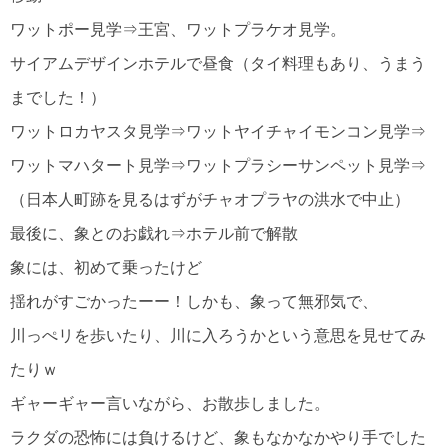
ワットポー見学⇒王宮、ワットプラケオ見学。
サイアムデザインホテルで昼食（タイ料理もあり、うまう
までした！）
ワットロカヤスタ見学⇒ワットヤイチャイモンコン見学⇒
ワットマハタート見学⇒ワットプラシーサンペット見学⇒
（日本人町跡を見るはずがチャオプラヤの洪水で中止）
最後に、象とのお戯れ⇒ホテル前で解散
象には、初めて乗ったけど
揺れがすごかったーー！しかも、象って無邪気で、
川っぺリを歩いたり、川に入ろうかという意思を見せてみ
たりｗ
ギャーギャー言いながら、お散歩しました。
ラクダの恐怖には負けるけど、象もなかなかやり手でした