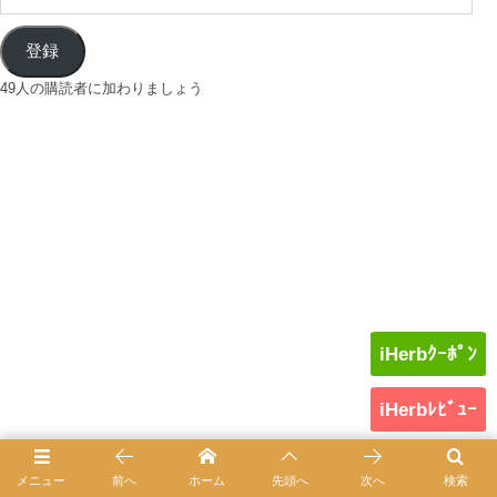
登録
49人の購読者に加わりましょう
iHerbｸｰﾎﾟﾝ
iHerbﾚﾋﾞｭｰ
メニュー
前へ
ホーム
先頭へ
次へ
検索