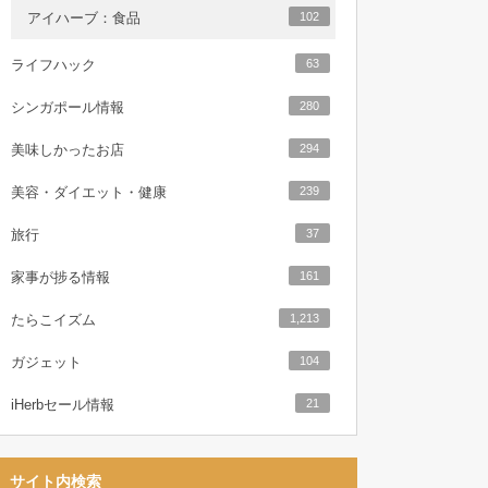
アイハーブ：食品
102
ライフハック
63
シンガポール情報
280
美味しかったお店
294
美容・ダイエット・健康
239
旅行
37
家事が捗る情報
161
たらこイズム
1,213
ガジェット
104
iHerbセール情報
21
サイト内検索