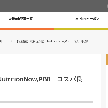
≫iHerb記事一覧
≫iHerbクーポン
 , …
【乳酸菌】花粉症予防 NutritionNow,PB8 コスパ良好！
ritionNow,PB8 コスパ良