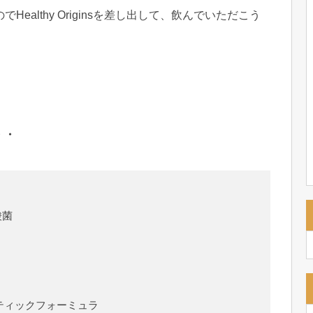
althy Originsを差し出して、飲んでいただこう
・・
酸菌
オティックフォーミュラ