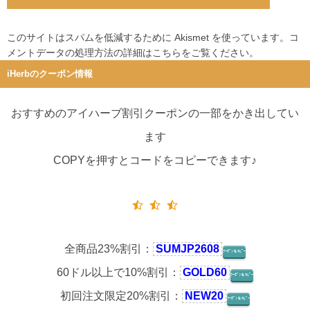
このサイトはスパムを低減するために Akismet を使っています。
コ
メントデータの処理方法の詳細はこちらをご覧ください
。
iHerbのクーポン情報
おすすめのアイハーブ割引クーポンの一部をかき出してい
ます
COPYを押すとコードをコピーできます♪
全商品23%割引：
SUMJP2608
ｸｰﾎﾟﾝをｺﾋﾟｰ
60ドル以上で10%割引：
GOLD60
ｸｰﾎﾟﾝをｺﾋﾟｰ
初回注文限定20%割引：
NEW20
ｸｰﾎﾟﾝをｺﾋﾟｰ