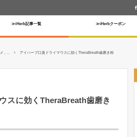
≫iHerb記事一覧
≫iHerbクーポン
 , …
アイハーブ口臭ドライマウスに効くTheraBreath歯磨き粉
に効くTheraBreath歯磨き