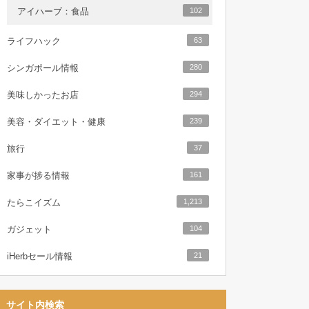
アイハーブ：食品
102
ライフハック
63
シンガポール情報
280
美味しかったお店
294
美容・ダイエット・健康
239
旅行
37
家事が捗る情報
161
たらこイズム
1,213
ガジェット
104
iHerbセール情報
21
サイト内検索