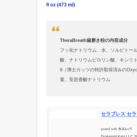
fl oz (473 ml)
TheraBreath歯磨き粉の内容成分
フッ化ナトリウム、水、ソルビトー
酸、ナトリウムピロリン酸、キシリト
8（博士カッツの特許取得済みのOxy
葉、安息香酸ナトリウム
セラブレス セラ
posted with
カエレバ
Dr.Harold Katz,LLC 2