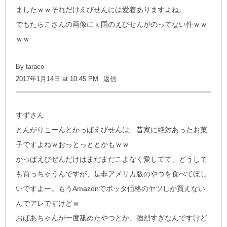
ましたｗｗそれだけえびせんには愛着ありますよね。
でもたらこさんの画像にｋ国のえびせんがのってない件ｗｗ
ｗｗ
By
taraco
2017年1月14日 at 10:45 PM
返信
すずさん
とんがりこーんとかっぱえびせんは、昔家に絶対あったお菓
子ですよねｗおっとっととかもｗｗ
かっぱえびぜんだけはまだまだこよなく愛してて、どうして
も買っちゃうんですが、是非アメリカ版のやつを食べてほし
いですよー。もうAmazonでボッタ価格のヤツしか買えない
んでアレですけどｗ
おばあちゃんが一度舐めたやつとか、強烈すぎなんですけど