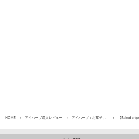
HOME
アイハーブ購入レビュー
アイハーブ：お菓子 , …
【Baked 