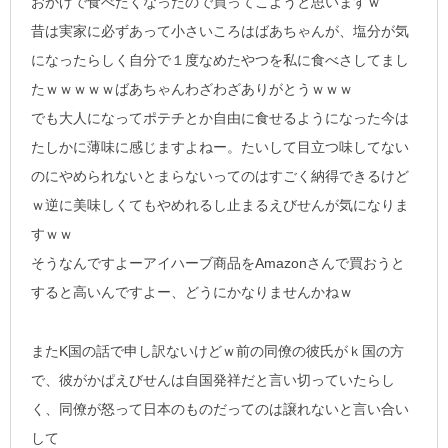
おかげで食べたくなったので買ってこようと思いますｗ
昔は実家に必ずあって小さいころはばあちゃんが、塩分が気
になったらしく自分で１度なめたやつを私に食べさしてまし
たｗｗｗｗｗばあちゃんわざわざありがとうｗｗｗ
でも大人になってポテチとか自由に食せるようになった今は
たしかに薄味に感じますよねー。たいして目立つ味してない
のにやめられないとまらないってのはすごく納得できるけど
ｗ逆に美味しくてもやめれるし止まるえびせんが気になりま
すｗｗ
そうなんですよーアイハーブ商品をAmazonさんで買おうと
すると高いんですよー、どうにかなりませんかねｗ
またK国の話で申し訳ないけどｗ前の同僚の彼氏がｋ国の方
で、彼がかぱえびせんは自国発祥だと言い切っていたらし
く、同僚が怒って日本のものだってのは譲れないと言い合い
して