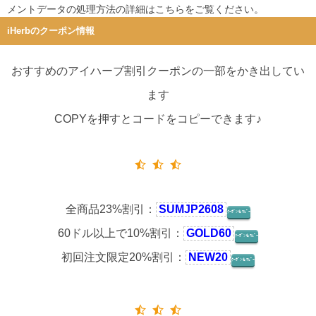
メントデータの処理方法の詳細はこちらをご覧ください
。
iHerbのクーポン情報
おすすめのアイハーブ割引クーポンの一部をかき出してい
ます
COPYを押すとコードをコピーできます♪
全商品23%割引：
SUMJP2608
ｸｰﾎﾟﾝをｺﾋﾟｰ
60ドル以上で10%割引：
GOLD60
ｸｰﾎﾟﾝをｺﾋﾟｰ
初回注文限定20%割引：
NEW20
ｸｰﾎﾟﾝをｺﾋﾟｰ