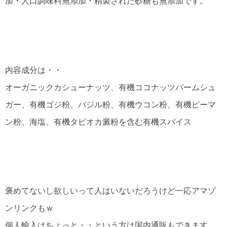
加・人口調味料無添加・精製された砂糖も無添加です。
内容成分は・・
オーガニックカシューナッツ、有機ココナッツパームシュ
ガー、有機ゴジ粉、バジル粉、有機ウコン粉、有機ピーマ
ン粉、海塩、有機タピオカ澱粉を含む有機スパイス
褒めてないし欲しいって人はいないだろうけど一応アマゾ
ンリンクもｗ
個人輸入はちょっと・・という方は国内通販もできます