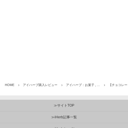
HOME
アイハーブ購入レビュー
アイハーブ：お菓子 , …
【チョコレート・グ
≫サイトTOP
≫iHerb記事一覧