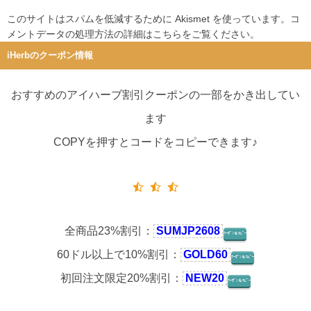
このサイトはスパムを低減するために Akismet を使っています。
コ
メントデータの処理方法の詳細はこちらをご覧ください
。
iHerbのクーポン情報
おすすめのアイハーブ割引クーポンの一部をかき出してい
ます
COPYを押すとコードをコピーできます♪
全商品23%割引：
SUMJP2608
ｸｰﾎﾟﾝをｺﾋﾟｰ
60ドル以上で10%割引：
GOLD60
ｸｰﾎﾟﾝをｺﾋﾟｰ
初回注文限定20%割引：
NEW20
ｸｰﾎﾟﾝをｺﾋﾟｰ