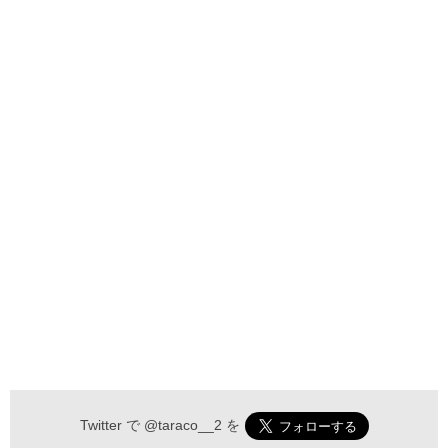
Twitter で
@taraco__2
を