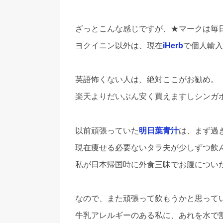
ざっとこんな感じですが、★マークは毎
ヨクイニン以外は、現在
iHerb
で個人輸入
英語怖くない人は、絶対ここがお勧め。
楽天よりだいぶん安く買えますしシンガ
以前頑張っていた
明日葉青汁
は、まず過
現在痩せる必要ないタラ夫が少しずつ飲
私が日本帰国時に外食三昧でお腹につい
なので、また頑張って飲もうかと思って
牛乳アレルギーのある私に、あれを水で