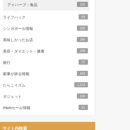
アイハーブ：食品
102
ライフハック
63
シンガポール情報
280
美味しかったお店
294
美容・ダイエット・健康
239
旅行
37
家事が捗る情報
161
たらこイズム
1,213
ガジェット
104
iHerbセール情報
21
サイト内検索