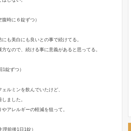
空腹時に６錠ずつ）
防にも美白にも良いとの事で続けてる。
漢方なので、続ける事に意義があると思ってる。
回1錠ずつ）
フェルミンを飲んでいたけど、
善しました。
りやアレルギーの軽減を狙って。
生理前後1日1錠）