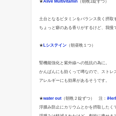
★
Alive Multivitamin
（朝晩1錠ずつ）
土台となるビタミンをバランス良く摂取
ちょっと癖のある香りがするけど、我慢
★
Lシステイン
（朝昼晩１つ）
腎機能強化と紫外線への抵抗の為に。
かんぱんにも効くって噂なので、ストレ
アレルギーにも効果があるそうです。
★
water out
（朝晩２錠ずつ） 注：
iHer
浮腫み防止にカリウムとかを摂取したく
浮腫みは軽減されたけど、劇的に痩せま