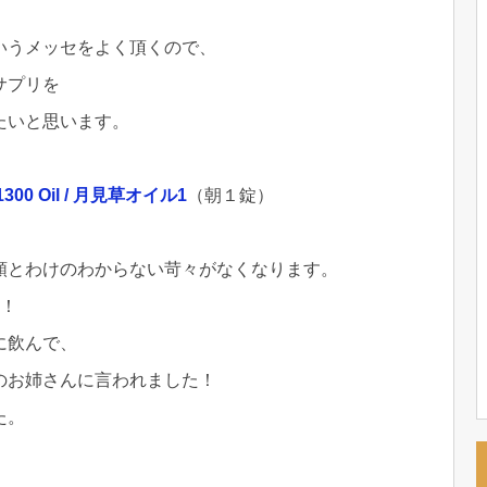
いうメッセをよく頂くので、
サプリを
たいと思います。
 1300 Oil / 月見草オイル1
（朝１錠）
順とわけのわからない苛々がなくなります。
た！
に飲んで、
のお姉さんに言われました！
た。