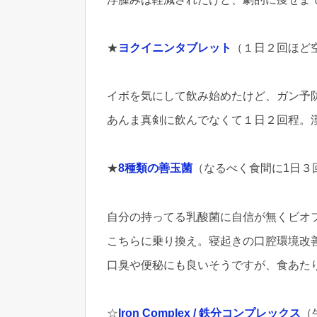
★
ヨクイニンタブレット
（１日２回ほど
イボを気にして飲み始めたけど、ガン予
あんま真剣に飲んでなくて１日２回程。
★
8種類の善玉菌
（なるべく食間に1日３
自分の持ってる乳酸菌に自信が無くビオ
こちらに乗り換え。寝起きの口腔環境改
口臭や便秘にも良いそうですが、食あた
☆
Iron Complex / 鉄分コンプレックス
（